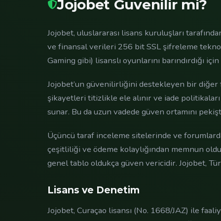
Jojobet Guvenilir mi?
Jojobet, uluslararası lisans kuruluşları tarafın
ve finansal verileri 256 bit SSL şifreleme tekno
Gaming gibi) lisanslı oyunlarını barındırdığı içi
Jojobet’un güvenilirliğini destekleyen bir diğer f
şikayetleri titizlikle ele alınır ve iade politikal
sunar. Bu da uzun vadede güven ortamını pekişti
Üçüncü taraf inceleme sitelerinde ve forumlarda
çeşitliliği ve ödeme kolaylığından memnun olduk
genel tablo oldukça güven vericidir. Jojobet, Tü
Lisans ve Denetim
Jojobet, Curaçao lisansı (No. 1668/JAZ) ile faal