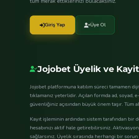
tüm merak ettiklerinizi bulacaksınız.
Giriş Yap
Üye Ol
Jojobet Üyelik ve Kayit
Jojobet platformuna katılım süreci tamamen dijit
tıklamanız yeterlidir. Açılan formda ad, soyad, 
güvenliğiniz açısından büyük önem taşır. Tüm al
Kayıt işleminin ardından sistem tarafından bir 
hesabınızı aktif hale getirebilirsiniz. Aktivas
sağlarsınız. Üyelik sırasında herhangi bir sorun