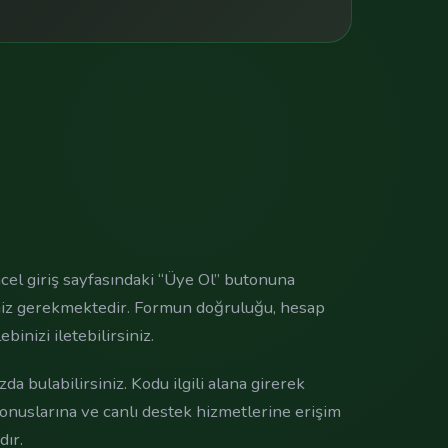
ncel giriş sayfasındaki “Üye Ol” butonuna
rmeniz gerekmektedir. Formun doğruluğu, hesap
nizi iletebilirsiniz.
 bulabilirsiniz. Kodu ilgili alana girerek
bonuslarına ve canlı destek hizmetlerine erişim
dır.