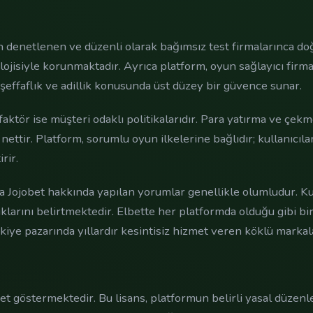
dan denetlenen ve düzenli olarak bağımsız test firmalarınca doğ
lojisiyle korunmaktadır. Ayrıca platform, oyun sağlayıcı firm
n şeffaflık ve adillik konusunda üst düzey bir güvence sunar.
aktör ise müşteri odaklı politikalarıdır. Para yatırma ve çekme
arı nettir. Platform, sorumlu oyun ilkelerine bağlıdır; kullanıcı
rir.
 Jojobet hakkında yapılan yorumlar genellikle olumludur. Kull
larını belirtmektedir. Elbette her platformda olduğu gibi bir
rkiye pazarında yıllardır kesintisiz hizmet veren köklü markala
iyet göstermektedir. Bu lisans, platformun belirli yasal düze