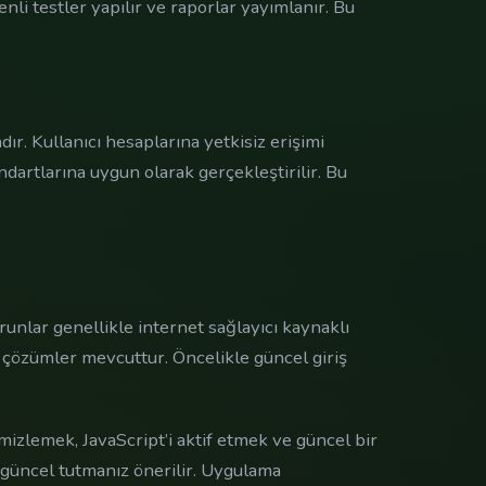
li testler yapılır ve raporlar yayımlanır. Bu
r. Kullanıcı hesaplarına yetkisiz erişimi
dartlarına uygun olarak gerçekleştirilir. Bu
runlar genellikle internet sağlayıcı kaynaklı
k çözümler mevcuttur. Öncelikle güncel giriş
mizlemek, JavaScript’i aktif etmek ve güncel bir
i güncel tutmanız önerilir. Uygulama