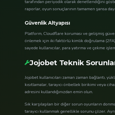
tarafından periyodik olarak denetlendiğini göste
raporlar, oyun sonuçlarının tamamen şansa daya
Güvenlik Altyapısı
Platform, Cloudflare koruması ve gelişmiş güvenl
önlemek için iki faktörlü kimlik doğrulama (2FA
sayede kullanıcılar, para yatırma ve çekme işle
Jojobet Teknik Sorunla
Jojobet kullanıcıları zaman zaman bağlantı, yükl
kısıtlamalar, tarayıcı önbellek birikimi veya c
adresini kullandığınızdan emin olun.
Sık karşılaşılan bir diğer sorun oyunların donma
tarayıcı kullanmak genellikle sorunu çözer. Ayrı