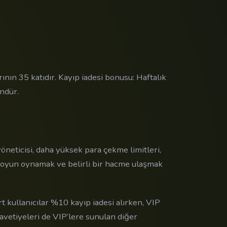
nın 35 katıdır. Kayıp iadesi bonusu: Haftalık
ündür.
yöneticisi, daha yüksek para çekme limitleri,
li oyun oynamak ve belirli bir hacme ulaşmak
 kullanıcılar %10 kayıp iadesi alırken, VIP
avetiyeleri de VIP’lere sunulan diğer