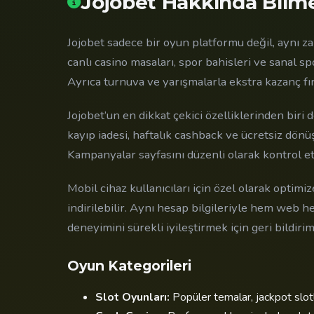
Jojobet Hakkinda Bilm
Jojobet sadece bir oyun platformu değil, aynı z
canlı casino masaları, spor bahisleri ve sanal s
Ayrıca turnuva ve yarışmalarla ekstra kazanç fırs
Jojobet’un en dikkat çekici özelliklerinden biri
kayıp iadesi, haftalık cashback ve ücretsiz dönüş
Kampanyalar sayfasını düzenli olarak kontrol e
Mobil cihaz kullanıcıları için özel olarak opt
indirilebilir. Aynı hesap bilgileriyle hem web he
deneyimini sürekli iyileştirmek için geri bildiriml
Oyun Kategorileri
Slot Oyunları:
Popüler temalar, jackpot slotl