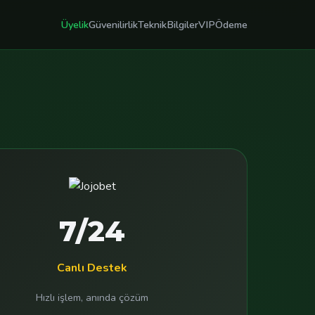
Üyelik
Güvenilirlik
Teknik
Bilgiler
VIP
Ödeme
7/24
Canlı Destek
Hızlı işlem, anında çözüm