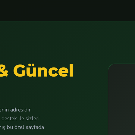
 & Güncel
nin adresidir.
destek ile sizleri
nmış bu özel sayfada