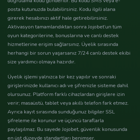
doğrulama kodu gönderilir. Bu kodu SMS veya e-
posta kutunuzda bulabilirsiniz. Kodu ilgili alana
girerek hesabınızı aktif hale getirebilirsiniz.
Aktivasyon tamamlandıktan sonra Jojobet’un tüm
oyun kategorilerine, bonuslarına ve canlı destek
hizmetlerine erişim sağlarsınız. Üyelik sırasında
herhangi bir sorun yaşarsanız 7/24 canlı destek ekibi
size yardımcı olmaya hazırdır.
Üyelik işlemi yalnızca bir kez yapılır ve sonraki
girişlerinizde kullanıcı adı ve şifrenizle sisteme dahil
olursunuz. Platform farklı cihazlardan girişlere izin
verir; masaüstü, tablet veya akıllı telefon fark etmez.
Ayrıca kayıt sırasında sunduğunuz bilgiler SSL
şifreleme ile korunur ve üçüncü taraflarla
paylaşılmaz. Bu sayede Jojobet, güvenlik konusunda
en üst düzeyde standartları benimser.