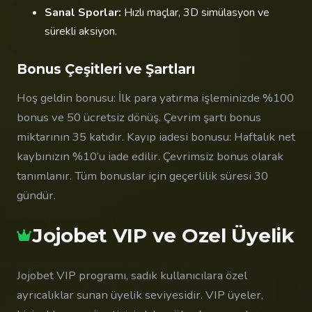
Sanal Sporlar:
Hızlı maçlar, 3D simülasyon ve
sürekli aksiyon.
Bonus Çeşitleri ve Şartları
Hoş geldin bonusu: İlk para yatırma işleminizde %100
bonus ve 50 ücretsiz dönüş. Çevrim şartı bonus
miktarının 35 katıdır. Kayıp iadesi bonusu: Haftalık net
kaybınızın %10’u iade edilir. Çevrimsiz bonus olarak
tanımlanır. Tüm bonuslar için geçerlilik süresi 30
gündür.
Jojobet VIP ve Ozel Üyelik
Jojobet VIP programı, sadık kullanıcılara özel
ayrıcalıklar sunan üyelik seviyesidir. VIP üyeler,