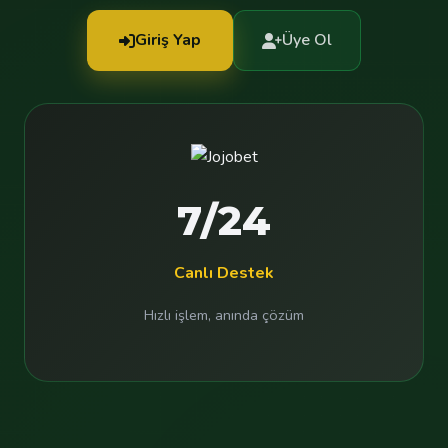
Giriş Yap
Üye Ol
7/24
Canlı Destek
Hızlı işlem, anında çözüm