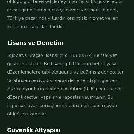
olduğu gibi bireysel deneyimler farklılık gösterebilir
ancak genel tablo oldukça güven vericidir. Jojobet,
Türkiye pazarında yıllardır kesintisiz hizmet veren
köklü markalardan biridir.
Lisans ve Denetim
Jojobet, Curaçao lisansı (No. 1668/JAZ) ile faaliyet
göstermektedir. Bu lisans, platformun belirli yasal
düzenlemelere tabi olduğunu ve bağımsız denetçiler
tarafından periyodik olarak denetlendiğini gösterir.
Ayrıca oyunların rastgele dağıtımı (RNG) konusunda
düzenli testler yapılır ve raporlar yayımlanır. Bu
raporlar, oyun sonuçlarının tamamen şansa dayalı
olduğunu kanıtlar.
Güvenlik Altyapısı