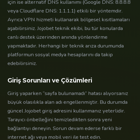
için ise alternatif DNS kullanımı (Google DNS: 8.8.8.8
veya Cloudflare DNS: 1.1.1.1) etkili bir yöntemdir.
Ayrıca VPN hizmeti kullanarak bölgesel kısıtlamaları
aşabilirsiniz. Jojobet teknik ekibi, bu tür konularda
canlı destek üzerinden anında yönlendirme
yapmaktadır. Herhangi bir teknik arıza durumunda
platformun sosyal medya hesaplarını da takip
edebilirsiniz.
Giriş Sorunları ve Çözümleri
Giriş yaparken “sayfa bulunamadı” hatası alıyorsanız
büyük olasılıkla alan adı engellenmiştir. Bu durumda
güncel Jojobet giriş adresini kullanmanız yeterlidir.
Tarayıcı önbelleğini temizledikten sonra yeni
bağlantıyı deneyin. Sorun devam ederse farklı bir
internet ağı veya mobil veri ile test edin.