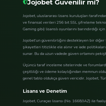
Jojobet Guvenilir mi?
Jojobet, uluslararası lisans kuruluşları tarafın
ve finansal verileri 256 bit SSL şifreleme tekno
Gaming gibi) lisanslı oyunlarını barındırdığı içi
Jojobet’un güvenilirliğini destekleyen bir diğer f
şikayetleri titizlikle ele alınır ve iade politikal
sunar. Bu da uzun vadede güven ortamını pekişti
Üçüncü taraf inceleme sitelerinde ve forumlarda
çeşitliliği ve ödeme kolaylığından memnun olduk
genel tablo oldukça güven vericidir. Jojobet, Tü
Lisans ve Denetim
Jojobet, Curaçao lisansı (No. 1668/JAZ) ile faal