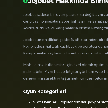
Jojobet Hakkinda Bilm
Jojobet sadece bir oyun platformu değil, aynı z
canlı casino masaları, spor bahisleri ve sanal s
Ayrıca turnuva ve yarışmalarla ekstra kazanç fırs
Jojobet’un en dikkat çekici özelliklerinden biri
kayıp iadesi, haftalık cashback ve ücretsiz dönüş
Kampanyalar sayfasını düzenli olarak kontrol e
Mobil cihaz kullanıcıları için özel olarak opt
indirilebilir. Aynı hesap bilgileriyle hem web he
deneyimini sürekli iyileştirmek için geri bildiriml
Oyun Kategorileri
Slot Oyunları:
Popüler temalar, jackpot slotl