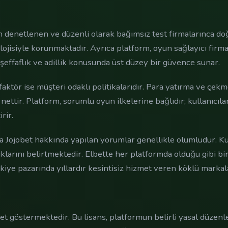
dan denetlenen ve düzenli olarak bağımsız test firmalarınca doğ
lojisiyle korunmaktadır. Ayrıca platform, oyun sağlayıcı firm
n şeffaflık ve adillik konusunda üst düzey bir güvence sunar.
aktör ise müşteri odaklı politikalarıdır. Para yatırma ve çekme
arı nettir. Platform, sorumlu oyun ilkelerine bağlıdır; kullanıcı
rir.
 Jojobet hakkında yapılan yorumlar genellikle olumludur. Kull
larını belirtmektedir. Elbette her platformda olduğu gibi bir
rkiye pazarında yıllardır kesintisiz hizmet veren köklü markala
iyet göstermektedir. Bu lisans, platformun belirli yasal düze