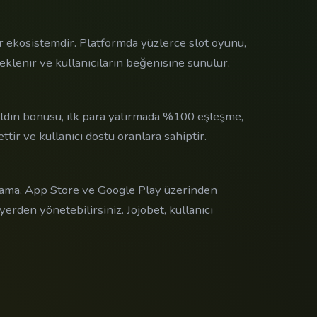
r ekosistemdir. Platformda yüzlerce slot oyunu,
eklenir ve kullanıcıların beğenisine sunulur.
geldin bonusu, ilk para yatırmada %100 eşleşme,
ttir ve kullanıcı dostu oranlara sahiptir.
ulama, App Store ve Google Play üzerinden
yerden yönetebilirsiniz. Jojobet, kullanıcı