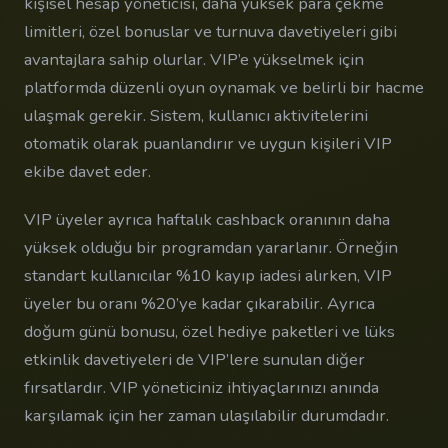
kişisel hesap yöneticisi, daha yüksek para çekme
limitleri, özel bonuslar ve turnuva davetiyeleri gibi
avantajlara sahip olurlar. VIP’e yükselmek için
platformda düzenli oyun oynamak ve belirli bir hacme
ulaşmak gerekir. Sistem, kullanıcı aktivitelerini
otomatik olarak puanlandırır ve uygun kişileri VIP
ekibe davet eder.
VIP üyeler ayrıca haftalık cashback oranının daha
yüksek olduğu bir programdan yararlanır. Örneğin
standart kullanıcılar %10 kayıp iadesi alırken, VIP
üyeler bu oranı %20’ye kadar çıkarabilir. Ayrıca
doğum günü bonusu, özel hediye paketleri ve lüks
etkinlik davetiyeleri de VIP’lere sunulan diğer
fırsatlardır. VIP yöneticiniz ihtiyaçlarınızı anında
karşılamak için her zaman ulaşılabilir durumdadır.