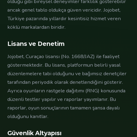
olduğu gibi bireysel deneyimler farklılık gösterebilir
ancak genel tablo oldukça güven vericidir. Jojobet,
Türkiye pazarında yıllardır kesintisiz hizmet veren
köklü markalardan biridir.
Lisans ve Denetim
Jojobet, Curaçao lisansı (No. 1668/JAZ) ile faaliyet
göstermektedir. Bu lisans, platformun belirli yasal
düzenlemelere tabi olduğunu ve bağımsız denetçiler
tarafından periyodik olarak denetlendiğini gösterir.
Ayrıca oyunların rastgele dağıtımı (RNG) konusunda
düzenli testler yapılır ve raporlar yayımlanır. Bu
raporlar, oyun sonuçlarının tamamen şansa dayalı
olduğunu kanıtlar.
Güvenlik Altyapısı