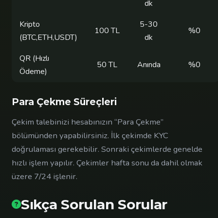
dk
Kripto
5-30
100 TL
%0
(BTC,ETH,USDT)
dk
QR (Hızlı
50 TL
Anında
%0
Ödeme)
Para Çekme Süreçleri
Çekim talebinizi hesabınızın “Para Çekme”
bölümünden yapabilirsiniz. İlk çekimde KYC
doğrulaması gerekebilir. Sonraki çekimlerde genelde
hızlı işlem yapılır. Çekimler hafta sonu da dahil olmak
üzere 7/24 işlenir.
Sıkça Sorulan Sorular