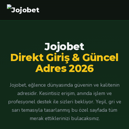
Jojobet
Direkt Giriş & Güncel
Adres 2026
Jojobet, eğlence dünyasında güvenin ve kalitenin
adresidir. Kesintisiz erişim, anında işlem ve
profesyonel destek ile sizleri bekliyor. Yeşil, gri ve
sarı temasıyla tasarlanmış bu özel sayfada tüm
merak ettiklerinizi bulacaksınız.