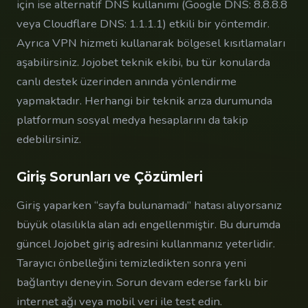
için ise alternatif DNS kullanımı (Google DNS: 8.8.8.8
veya Cloudflare DNS: 1.1.1.1) etkili bir yöntemdir.
Ayrıca VPN hizmeti kullanarak bölgesel kısıtlamaları
aşabilirsiniz. Jojobet teknik ekibi, bu tür konularda
canlı destek üzerinden anında yönlendirme
yapmaktadır. Herhangi bir teknik arıza durumunda
platformun sosyal medya hesaplarını da takip
edebilirsiniz.
Giriş Sorunları ve Çözümleri
Giriş yaparken “sayfa bulunamadı” hatası alıyorsanız
büyük olasılıkla alan adı engellenmiştir. Bu durumda
güncel Jojobet giriş adresini kullanmanız yeterlidir.
Tarayıcı önbelleğini temizledikten sonra yeni
bağlantıyı deneyin. Sorun devam ederse farklı bir
internet ağı veya mobil veri ile test edin.