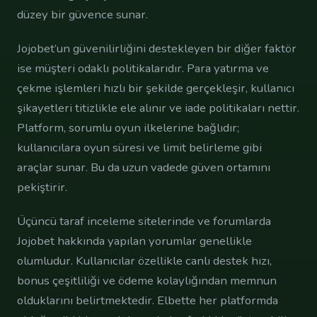
düzey bir güvence sunar.
Jojobet’un güvenilirliğini destekleyen bir diğer faktör
ise müşteri odaklı politikalarıdır. Para yatırma ve
çekme işlemleri hızlı bir şekilde gerçekleşir, kullanıcı
şikayetleri titizlikle ele alınır ve iade politikaları nettir.
Platform, sorumlu oyun ilkelerine bağlıdır;
kullanıcılara oyun süresi ve limit belirleme gibi
araçlar sunar. Bu da uzun vadede güven ortamını
pekiştirir.
Üçüncü taraf inceleme sitelerinde ve forumlarda
Jojobet hakkında yapılan yorumlar genellikle
olumludur. Kullanıcılar özellikle canlı destek hızı,
bonus çeşitliliği ve ödeme kolaylığından memnun
olduklarını belirtmektedir. Elbette her platformda