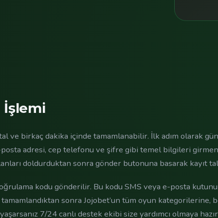
 İşlemi
al ve birkaç dakika içinde tamamlanabilir. İlk adım olarak gü
e-posta adresi, cep telefonu ve şifre gibi temel bilgileri gi
anları doldurduktan sonra gönder butonuna basarak kayıt talebi
doğrulama kodu gönderilir. Bu kodu SMS veya e-posta kutunuzda
yon tamamlandıktan sonra Jojobet’un tüm oyun kategorilerine, 
 yaşarsanız 7/24 canlı destek ekibi size yardımcı olmaya hazır