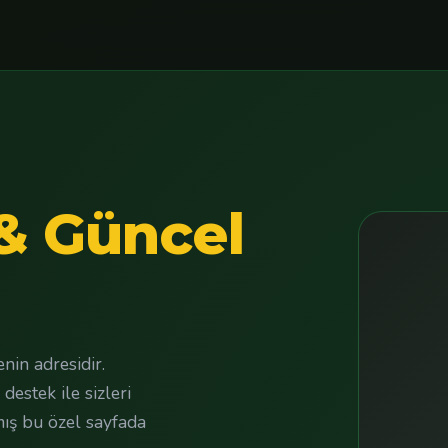
 & Güncel
nin adresidir.
destek ile sizleri
nmış bu özel sayfada