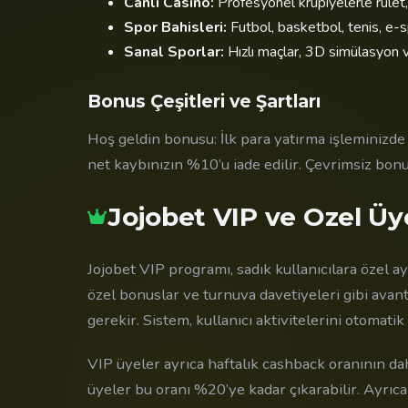
Canlı Casino:
Profesyonel krupiyelerle rulet,
Spor Bahisleri:
Futbol, basketbol, tenis, e-s
Sanal Sporlar:
Hızlı maçlar, 3D simülasyon v
Bonus Çeşitleri ve Şartları
Hoş geldin bonusu: İlk para yatırma işleminizde
net kaybınızın %10’u iade edilir. Çevrimsiz bonu
Jojobet VIP ve Ozel Üy
Jojobet VIP programı, sadık kullanıcılara özel ay
özel bonuslar ve turnuva davetiyeleri gibi avan
gerekir. Sistem, kullanıcı aktivitelerini otomati
VIP üyeler ayrıca haftalık cashback oranının da
üyeler bu oranı %20’ye kadar çıkarabilir. Ayrıc