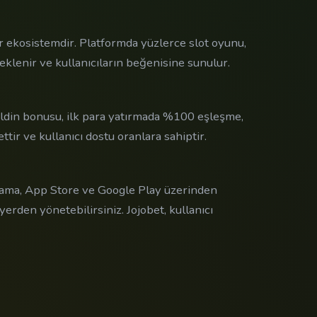
r ekosistemdir. Platformda yüzlerce slot oyunu,
eklenir ve kullanıcıların beğenisine sunulur.
geldin bonusu, ilk para yatırmada %100 eşleşme,
ttir ve kullanıcı dostu oranlara sahiptir.
ulama, App Store ve Google Play üzerinden
yerden yönetebilirsiniz. Jojobet, kullanıcı