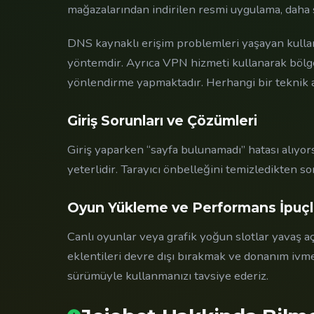
mağazalarından indirilen resmi uygulama, daha 
DNS kaynaklı erişim problemleri yaşayan kullanıc
yöntemdir. Ayrıca VPN hizmeti kullanarak bölgese
yönlendirme yapmaktadır. Herhangi bir teknik a
Giriş Sorunları ve Çözümleri
Giriş yaparken “sayfa bulunamadı” hatası alıyor
yeterlidir. Tarayıcı önbelleğini temizledikten so
Oyun Yükleme ve Performans İpuçl
Canlı oyunlar veya grafik yoğun slotlar yavaş açı
eklentileri devre dışı bırakmak ve donanım ivme
sürümüyle kullanmanızı tavsiye ederiz.