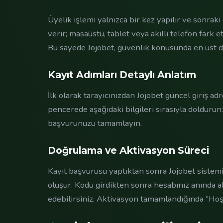
Üyelik işlemi yalnızca bir kez yapılır ve sonraki 
verir; masaüstü, tablet veya akıllı telefon fark
Bu sayede Jojobet, güvenlik konusunda en üst d
Kayıt Adımları Detaylı Anlatım
İlk olarak tarayıcınızdan Jojobet güncel giriş a
pencerede aşağıdaki bilgileri sırasıyla doldurun:
başvurunuzu tamamlayın.
Doğrulama ve Aktivasyon Süreci
Kayıt başvurusu yaptıktan sonra Jojobet sistemi 
oluşur. Kodu girdikten sonra hesabınız anında ak
edebilirsiniz. Aktivasyon tamamlandığında “Hoş