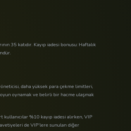
nın 35 katıdır. Kayıp iadesi bonusu: Haftalık
ündür.
yöneticisi, daha yüksek para çekme limitleri,
li oyun oynamak ve belirli bir hacme ulaşmak
 kullanıcılar %10 kayıp iadesi alırken, VIP
avetiyeleri de VIP’lere sunulan diğer