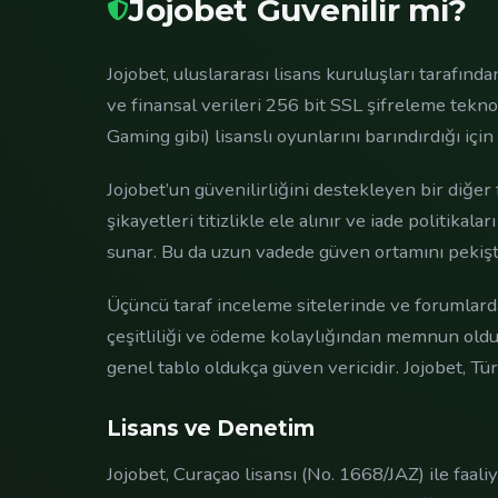
Jojobet Guvenilir mi?
Jojobet, uluslararası lisans kuruluşları tarafın
ve finansal verileri 256 bit SSL şifreleme tekno
Gaming gibi) lisanslı oyunlarını barındırdığı içi
Jojobet’un güvenilirliğini destekleyen bir diğer f
şikayetleri titizlikle ele alınır ve iade politikal
sunar. Bu da uzun vadede güven ortamını pekişti
Üçüncü taraf inceleme sitelerinde ve forumlarda
çeşitliliği ve ödeme kolaylığından memnun olduk
genel tablo oldukça güven vericidir. Jojobet, Tü
Lisans ve Denetim
Jojobet, Curaçao lisansı (No. 1668/JAZ) ile faal