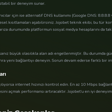
stabil bir deneyim sunar.
ılar için ise alternatif DNS kullanımı (Google DNS: 8.8.8.8 v
l kısıtlamaları aşabilirsiniz. Jojobet teknik ekibi, bu tür k
rıza durumunda platformun sosyal medya hesaplarını da takip
sanız büyük olasılıkla alan adı engellenmiştir. Bu durumda gün
nra yeni bağlantıyı deneyin. Sorun devam ederse farklı bir int
arı
lıyorsa internet hızınızı kontrol edin. En az 10 Mbps bağlantı
sini açmak performansı artıracaktır. Jojobet’u en iyi deneyi