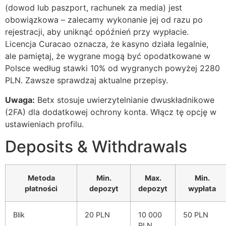
(dowod lub paszport, rachunek za media) jest
obowiązkowa – zalecamy wykonanie jej od razu po
rejestracji, aby uniknąć opóźnień przy wypłacie.
Licencja Curacao oznacza, że kasyno działa legalnie,
ale pamiętaj, że wygrane mogą być opodatkowane w
Polsce według stawki 10% od wygranych powyżej 2280
PLN. Zawsze sprawdzaj aktualne przepisy.
Uwaga:
Betx stosuje uwierzytelnianie dwuskładnikowe
(2FA) dla dodatkowej ochrony konta. Włącz tę opcję w
ustawieniach profilu.
Deposits & Withdrawals
Metoda
Min.
Max.
Min.
płatności
depozyt
depozyt
wypłata
Blik
20 PLN
10 000
50 PLN
PLN