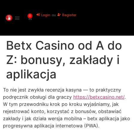
Login
ou
Register
0
Betx Casino od A do
Z: bonusy, zakłady i
aplikacja
To nie jest zwykła recenzja kasyna — to praktyczny
podręcznik obsługi dla graczy
https://betxcasino.net/
.
W tym przewodniku krok po kroku wyjaśniamy, jak
rejestrować konto, korzystać z bonusów, obstawiać
zakłady i jak działa wersja mobilna – betx aplikacja jako
progresywna aplikacja internetowa (PWA).