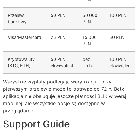
Przelew
50 PLN
50 000
100 PLN
bankowy
PLN
Visa/Mastercard
25 PLN
15 000
50 PLN
PLN
Kryptowaluty
50 PLN
bez
100 PLN
(BTC, ETH)
ekwiwalent
limitu
ekwiwalent
Wszystkie wypłaty podlegają weryfikacji – przy
pierwszym przelewie może to potrwać do 72 h. Betx
aplikacja nie obsługuje jeszcze płatności BLIK w wersji
mobilnej, ale wszystkie opcje są dostępne w
przeglądarce.
Support Guide