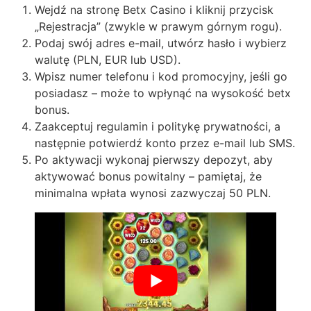
Wejdź na stronę Betx Casino i kliknij przycisk
„Rejestracja” (zwykle w prawym górnym rogu).
Podaj swój adres e-mail, utwórz hasło i wybierz
walutę (PLN, EUR lub USD).
Wpisz numer telefonu i kod promocyjny, jeśli go
posiadasz – może to wpłynąć na wysokość betx
bonus.
Zaakceptuj regulamin i politykę prywatności, a
następnie potwierdź konto przez e-mail lub SMS.
Po aktywacji wykonaj pierwszy depozyt, aby
aktywować bonus powitalny – pamiętaj, że
minimalna wpłata wynosi zazwyczaj 50 PLN.