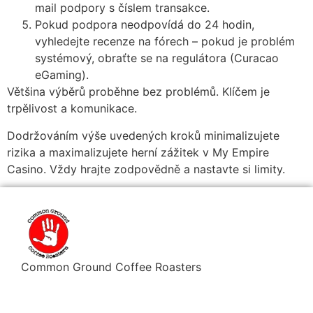
mail podpory s číslem transakce.
Pokud podpora neodpovídá do 24 hodin,
vyhledejte recenze na fórech – pokud je problém
systémový, obraťte se na regulátora (Curacao
eGaming).
Většina výběrů proběhne bez problémů. Klíčem je
trpělivost a komunikace.
Dodržováním výše uvedených kroků minimalizujete
rizika a maximalizujete herní zážitek v My Empire
Casino. Vždy hrajte zodpovědně a nastavte si limity.
Common Ground Coffee Roasters