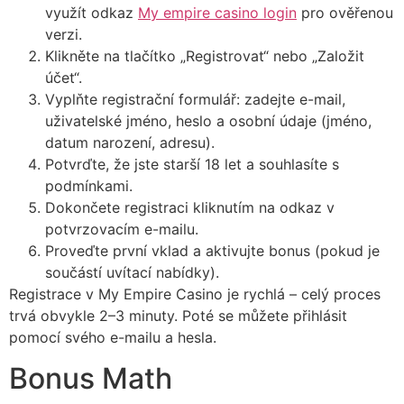
využít odkaz
My empire casino login
pro ověřenou
verzi.
Klikněte na tlačítko „Registrovat“ nebo „Založit
účet“.
Vyplňte registrační formulář: zadejte e-mail,
uživatelské jméno, heslo a osobní údaje (jméno,
datum narození, adresu).
Potvrďte, že jste starší 18 let a souhlasíte s
podmínkami.
Dokončete registraci kliknutím na odkaz v
potvrzovacím e-mailu.
Proveďte první vklad a aktivujte bonus (pokud je
součástí uvítací nabídky).
Registrace v My Empire Casino je rychlá – celý proces
trvá obvykle 2–3 minuty. Poté se můžete přihlásit
pomocí svého e-mailu a hesla.
Bonus Math