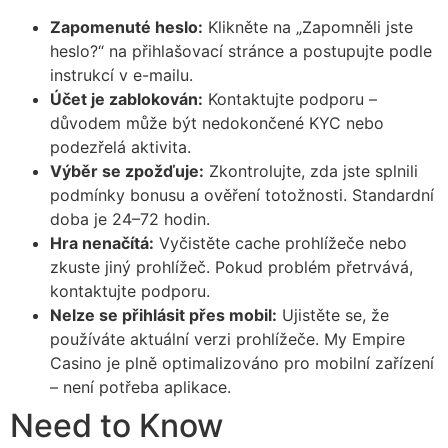
Zapomenuté heslo:
Klikněte na „Zapomněli jste
heslo?“ na přihlašovací stránce a postupujte podle
instrukcí v e-mailu.
Účet je zablokován:
Kontaktujte podporu –
důvodem může být nedokončené KYC nebo
podezřelá aktivita.
Výběr se zpožďuje:
Zkontrolujte, zda jste splnili
podmínky bonusu a ověření totožnosti. Standardní
doba je 24–72 hodin.
Hra nenačítá:
Vyčistěte cache prohlížeče nebo
zkuste jiný prohlížeč. Pokud problém přetrvává,
kontaktujte podporu.
Nelze se přihlásit přes mobil:
Ujistěte se, že
používáte aktuální verzi prohlížeče. My Empire
Casino je plně optimalizováno pro mobilní zařízení
– není potřeba aplikace.
Need to Know