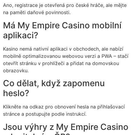
Ano, registrace je otevřená pro české hráče, ale mějte
na paměti daňové povinnosti.
Má My Empire Casino mobilní
aplikaci?
Kasino nemá nativní aplikaci v obchodech, ale nabízí
mobilně optimalizovanou webovou verzi a PWA – stačí
otevřít stránku v prohlížeči a přidat na domovskou
obrazovku.
Co dělat, když zapomenu
heslo?
Klikněte na odkaz pro obnovení hesla na přihlašovací
stránce a postupujte podle instrukcí.
Jsou výhry z My Empire Casino