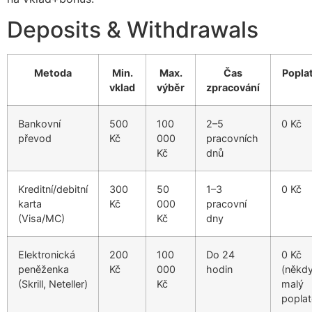
Deposits & Withdrawals
Metoda
Min.
Max.
Čas
Popla
vklad
výběr
zpracování
Bankovní
500
100
2–5
0 Kč
převod
Kč
000
pracovních
Kč
dnů
Kreditní/debitní
300
50
1–3
0 Kč
karta
Kč
000
pracovní
(Visa/MC)
Kč
dny
Elektronická
200
100
Do 24
0 Kč
peněženka
Kč
000
hodin
(někd
(Skrill, Neteller)
Kč
malý
poplat