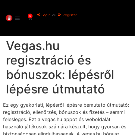
Login
ou
Register
0
Vegas.hu
regisztráció és
bónuszok: lépésről
lépésre útmutató
Ez egy gyakorlati, lépésről lépésre bemutató útmutató:
regisztráció, ellenőrzés, bónuszok és fizetés – semmi
felesleges. Ezt a vegas.hu appot és weboldalát
használó játékosok számára készült, hogy gyorsan és
biztonságosan elindulhassanak. A vegas.hu bónusz