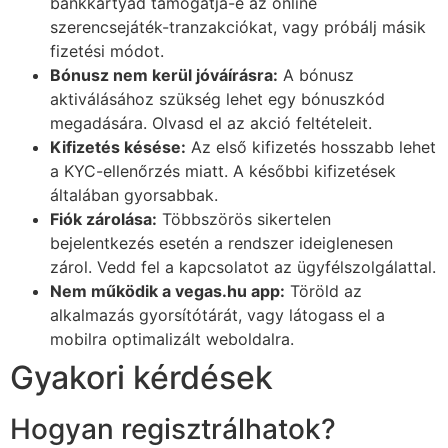
bankkártyád támogatja-e az online
szerencsejáték-tranzakciókat, vagy próbálj másik
fizetési módot.
Bónusz nem kerül jóváírásra:
A bónusz
aktiválásához szükség lehet egy bónuszkód
megadására. Olvasd el az akció feltételeit.
Kifizetés késése:
Az első kifizetés hosszabb lehet
a KYC-ellenőrzés miatt. A későbbi kifizetések
általában gyorsabbak.
Fiók zárolása:
Többszörös sikertelen
bejelentkezés esetén a rendszer ideiglenesen
zárol. Vedd fel a kapcsolatot az ügyfélszolgálattal.
Nem működik a vegas.hu app:
Töröld az
alkalmazás gyorsítótárát, vagy látogass el a
mobilra optimalizált weboldalra.
Gyakori kérdések
Hogyan regisztrálhatok?