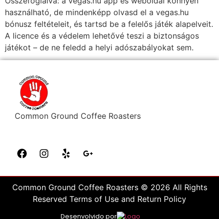
Összefoglalva: a vegas.hu app és weboldal könnyen
használható, de mindenképp olvasd el a vegas.hu
bónusz feltételeit, és tartsd be a felelős játék alapelveit.
A licence és a védelem lehetővé teszi a biztonságos
játékot – de ne feledd a helyi adószabályokat sem.
Common Ground Coffee Roasters
Common Ground Coffee Roasters © 2026 All Rights
Reserved Terms of Use and Return Policy
Desenvolvido por