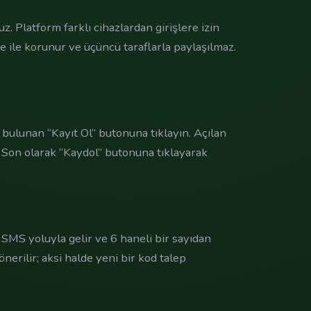
uz. Platform farklı cihazlardan girişlere izin
me ile korunur ve üçüncü taraflarla paylaşılmaz.
 bulunan “Kayıt Ol” butonuna tıklayın. Açılan
rı. Son olarak “Kaydol” butonuna tıklayarak
 SMS yoluyla gelir ve 6 haneli bir sayıdan
erilir; aksi halde yeni bir kod talep