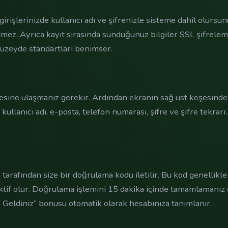
girişlerinizde kullanıcı adı ve şifrenizle sisteme dahil olursun
 etmez. Ayrıca kayıt sırasında sunduğunuz bilgiler SSL şifrele
üzeyde standartları benimser.
dresine ulaşmanız gerekir. Ardından ekranın sağ üst köşesinde
 kullanıcı adı, e-posta, telefon numarası, şifre ve şifre tekra
tarafından size bir doğrulama kodu iletilir. Bu kod genellikle
tif olur. Doğrulama işlemini 15 dakika içinde tamamlamanız ön
 Geldiniz” bonusu otomatik olarak hesabınıza tanımlanır.