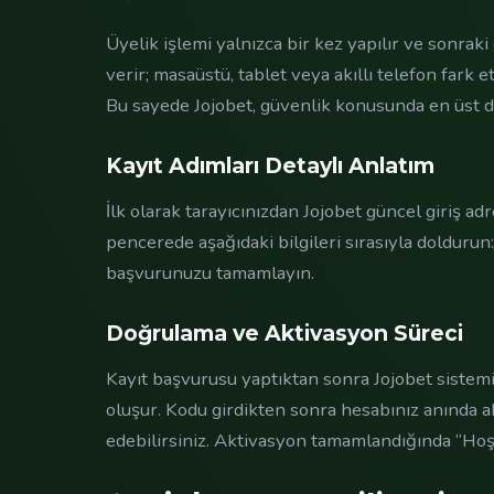
Üyelik işlemi yalnızca bir kez yapılır ve sonraki 
verir; masaüstü, tablet veya akıllı telefon fark
Bu sayede Jojobet, güvenlik konusunda en üst d
Kayıt Adımları Detaylı Anlatım
İlk olarak tarayıcınızdan Jojobet güncel giriş a
pencerede aşağıdaki bilgileri sırasıyla doldurun:
başvurunuzu tamamlayın.
Doğrulama ve Aktivasyon Süreci
Kayıt başvurusu yaptıktan sonra Jojobet sistemi 
oluşur. Kodu girdikten sonra hesabınız anında ak
edebilirsiniz. Aktivasyon tamamlandığında “Hoş