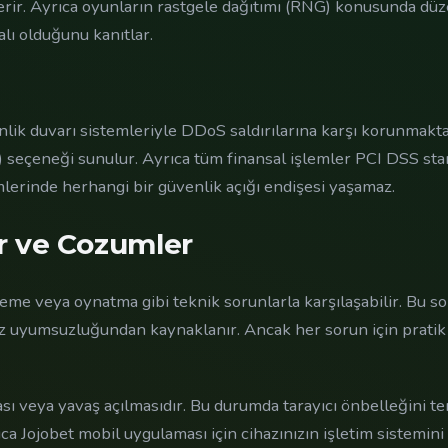
rir. Ayrıca oyunların rastgele dağıtımı (RNG) konusunda düzen
lı olduğunu kanıtlar.
ik duvarı sistemleriyle DDoS saldırılarına karşı korunmaktadı
) seçeneği sunulur. Ayrıca tüm finansal işlemler PCI DSS stan
mlerinde herhangi bir güvenlik açığı endişesi yaşamaz.
r ve Cozumler
eme veya oynatma gibi teknik sorunlarla karşılaşabilir. Bu so
ihaz uyumsuzluğundan kaynaklanır. Ancak her sorun için prati
sı veya yavaş açılmasıdır. Bu durumda tarayıcı önbelleğini te
ca Jojobet mobil uygulaması için cihazınızın işletim sistemin