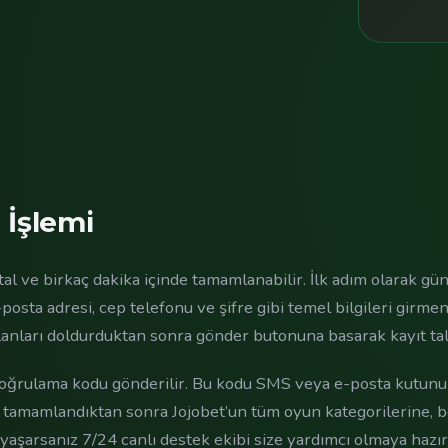
 İşlemi
al ve birkaç dakika içinde tamamlanabilir. İlk adım olarak gü
e-posta adresi, cep telefonu ve şifre gibi temel bilgileri gi
anları doldurduktan sonra gönder butonuna basarak kayıt talebi
doğrulama kodu gönderilir. Bu kodu SMS veya e-posta kutunuzda
yon tamamlandıktan sonra Jojobet’un tüm oyun kategorilerine, 
 yaşarsanız 7/24 canlı destek ekibi size yardımcı olmaya hazır