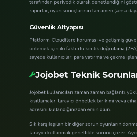
tarafından periyodik olarak denetlendiğini göste
raporlar, oyun sonuçlarının tamamen şansa daya
Güvenlik Altyapısı
Platform, Cloudflare koruması ve gelişmiş güvenl
önlemek için iki faktörlü kimlik doğrulama (2FA
sayede kullanıcılar, para yatırma ve çekme işle
Jojobet Teknik Sorunla
Jojobet kullanıcıları zaman zaman bağlantı, yükl
kısıtlamalar, tarayıcı önbellek birikimi veya c
adresini kullandığınızdan emin olun.
Sık karşılaşılan bir diğer sorun oyunların donma
tarayıcı kullanmak genellikle sorunu çözer. Ayrı