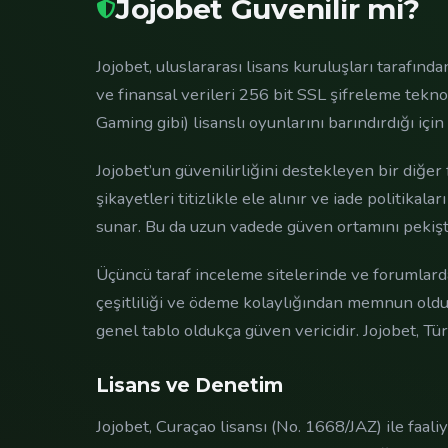
Jojobet Guvenilir mi?
Jojobet, uluslararası lisans kuruluşları tarafın
ve finansal verileri 256 bit SSL şifreleme tekno
Gaming gibi) lisanslı oyunlarını barındırdığı içi
Jojobet’un güvenilirliğini destekleyen bir diğer f
şikayetleri titizlikle ele alınır ve iade politikal
sunar. Bu da uzun vadede güven ortamını pekişti
Üçüncü taraf inceleme sitelerinde ve forumlarda
çeşitliliği ve ödeme kolaylığından memnun olduk
genel tablo oldukça güven vericidir. Jojobet, Tü
Lisans ve Denetim
Jojobet, Curaçao lisansı (No. 1668/JAZ) ile faal