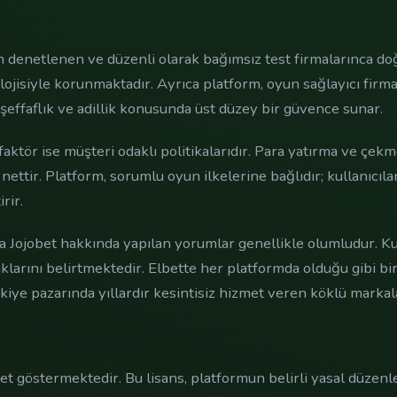
dan denetlenen ve düzenli olarak bağımsız test firmalarınca doğ
lojisiyle korunmaktadır. Ayrıca platform, oyun sağlayıcı firm
n şeffaflık ve adillik konusunda üst düzey bir güvence sunar.
aktör ise müşteri odaklı politikalarıdır. Para yatırma ve çekme
arı nettir. Platform, sorumlu oyun ilkelerine bağlıdır; kullanıcı
rir.
 Jojobet hakkında yapılan yorumlar genellikle olumludur. Kull
larını belirtmektedir. Elbette her platformda olduğu gibi bir
rkiye pazarında yıllardır kesintisiz hizmet veren köklü markala
iyet göstermektedir. Bu lisans, platformun belirli yasal düze