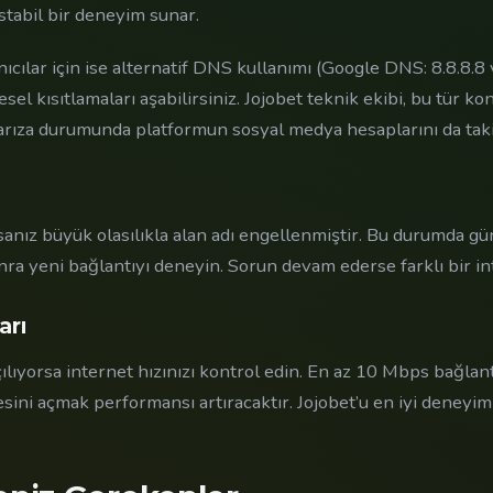
stabil bir deneyim sunar.
ılar için ise alternatif DNS kullanımı (Google DNS: 8.8.8.8 v
l kısıtlamaları aşabilirsiniz. Jojobet teknik ekibi, bu tür k
rıza durumunda platformun sosyal medya hesaplarını da takip
sanız büyük olasılıkla alan adı engellenmiştir. Bu durumda gün
nra yeni bağlantıyı deneyin. Sorun devam ederse farklı bir int
arı
lıyorsa internet hızınızı kontrol edin. En az 10 Mbps bağlantı
sini açmak performansı artıracaktır. Jojobet’u en iyi deneyi