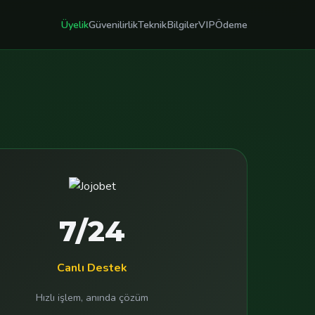
Üyelik
Güvenilirlik
Teknik
Bilgiler
VIP
Ödeme
7/24
Canlı Destek
Hızlı işlem, anında çözüm