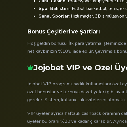
Canlı Casino:
Profesyonel krupiyelerle rulet,
Spor Bahisleri:
Futbol, basketbol, tenis, e-s
Sanal Sporlar:
Hızlı maçlar, 3D simülasyon v
Bonus Çeşitleri ve Şartları
Hoş geldin bonusu: İlk para yatırma işleminizde
net kaybınızın %10’u iade edilir. Çevrimsiz bonu
Jojobet VIP ve Ozel Üy
Jojobet VIP programı, sadık kullanıcılara özel ay
özel bonuslar ve turnuva davetiyeleri gibi avan
gerekir. Sistem, kullanıcı aktivitelerini otomati
VIP üyeler ayrıca haftalık cashback oranının da
üyeler bu oranı %20’ye kadar çıkarabilir. Ayrıc