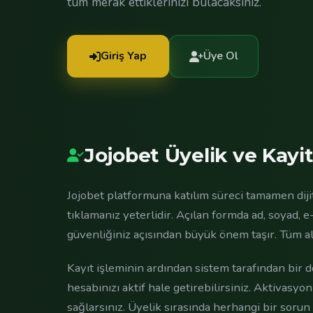
tüm merak ettiklerinizi bulacaksınız.
Giriş Yap
Üye Ol
Jojobet Üyelik ve Kayit
Jojobet platformuna katılım süreci tamamen dijit
tıklamanız yeterlidir. Açılan formda ad, soyad, 
güvenliğiniz açısından büyük önem taşır. Tüm al
Kayıt işleminin ardından sistem tarafından bir 
hesabınızı aktif hale getirebilirsiniz. Aktivas
sağlarsınız. Üyelik sırasında herhangi bir sorun