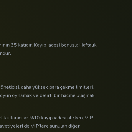
nın 35 katıdır. Kayıp iadesi bonusu: Haftalık
ündür.
yöneticisi, daha yüksek para çekme limitleri,
li oyun oynamak ve belirli bir hacme ulaşmak
 kullanıcılar %10 kayıp iadesi alırken, VIP
avetiyeleri de VIP’lere sunulan diğer