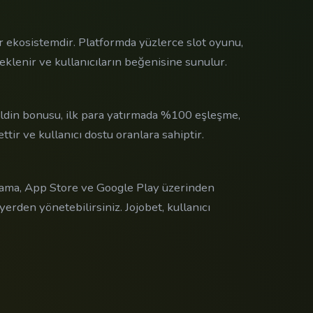
r ekosistemdir. Platformda yüzlerce slot oyunu,
eklenir ve kullanıcıların beğenisine sunulur.
geldin bonusu, ilk para yatırmada %100 eşleşme,
ttir ve kullanıcı dostu oranlara sahiptir.
ulama, App Store ve Google Play üzerinden
yerden yönetebilirsiniz. Jojobet, kullanıcı