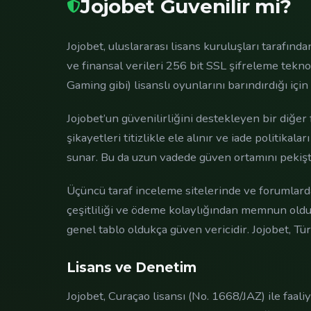
Jojobet Guvenilir mi?
Jojobet, uluslararası lisans kuruluşları tarafın
ve finansal verileri 256 bit SSL şifreleme tekno
Gaming gibi) lisanslı oyunlarını barındırdığı içi
Jojobet’un güvenilirliğini destekleyen bir diğer f
şikayetleri titizlikle ele alınır ve iade politikal
sunar. Bu da uzun vadede güven ortamını pekişti
Üçüncü taraf inceleme sitelerinde ve forumlarda
çeşitliliği ve ödeme kolaylığından memnun olduk
genel tablo oldukça güven vericidir. Jojobet, Tü
Lisans ve Denetim
Jojobet, Curaçao lisansı (No. 1668/JAZ) ile faal