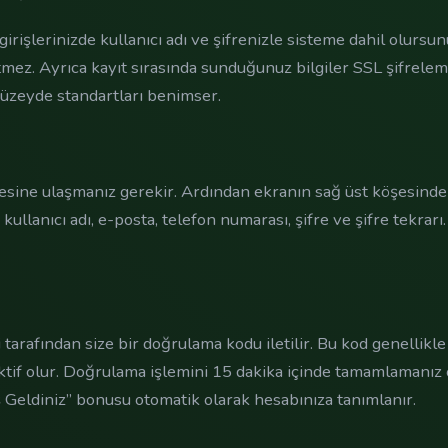
girişlerinizde kullanıcı adı ve şifrenizle sisteme dahil olursun
 etmez. Ayrıca kayıt sırasında sunduğunuz bilgiler SSL şifrele
üzeyde standartları benimser.
dresine ulaşmanız gerekir. Ardından ekranın sağ üst köşesinde
 kullanıcı adı, e-posta, telefon numarası, şifre ve şifre tekra
tarafından size bir doğrulama kodu iletilir. Bu kod genellikle
tif olur. Doğrulama işlemini 15 dakika içinde tamamlamanız ön
 Geldiniz” bonusu otomatik olarak hesabınıza tanımlanır.